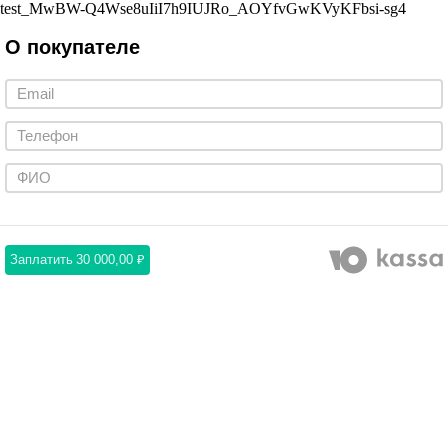
test_MwBW-Q4Wse8uIiI7h9IUJRo_AOYfvGwKVyKFbsi-sg4
О покупателе
Заплатить
30 000,00 ₽